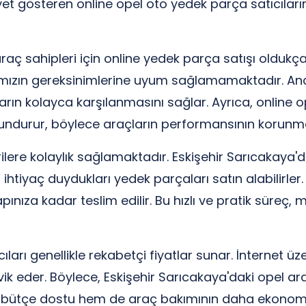
yet gösteren online opel oto yedek parça satıcılar
raç sahipleri için online yedek parça satışı oldukç
ımızın gereksinimlerine uyum sağlamamaktadır. Anca
arın kolayca karşılanmasını sağlar. Ayrıca, online o
 bulundurur, böylece araçların performansının korunm
lere kolaylık sağlamaktadır. Eskişehir Sarıcakaya'
htiyaç duydukları yedek parçaları satın alabilirler.
pınıza kadar teslim edilir. Bu hızlı ve pratik süreç,
ları genellikle rekabetçi fiyatlar sunar. İnternet üz
ik eder. Böylece, Eskişehir Sarıcakaya'daki opel araç
em bütçe dostu hem de araç bakımının daha ekonomi