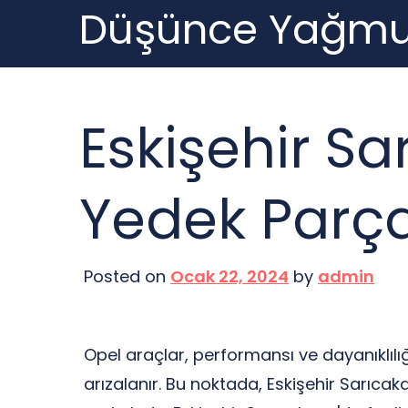
Düşünce Yağmu
Skip
to
content
Eskişehir S
Yedek Parç
Posted on
Ocak 22, 2024
by
admin
Opel araçlar, performansı ve dayanıklıl
arızalanır. Bu noktada, Eskişehir Sarıca