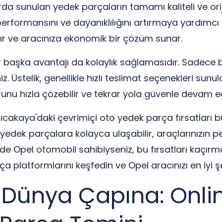
da sunulan yedek parçaların tamamı kaliteli ve oriji
erformansını ve dayanıklılığını artırmaya yardımcı o
ltır ve aracınıza ekonomik bir çözüm sunar.
r başka avantajı da kolaylık sağlamasıdır. Sadece bi
iniz. Üstelik, genellikle hızlı teslimat seçenekleri s
runu hızla çözebilir ve tekrar yola güvenle devam ede
arıcakaya'daki çevrimiçi oto yedek parça fırsatları 
i yedek parçalara kolayca ulaşabilir, araçlarınızın pe
 de Opel otomobil sahibiyseniz, bu fırsatları kaçır
a platformlarını keşfedin ve Opel aracınızı en iyi ş
Dünya Çapına: Online