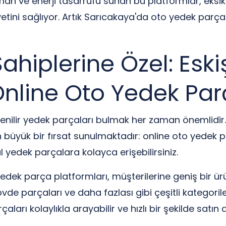
an ve enerji tasarrufu sunan bu platformlar, eksiksi
ini sağlıyor. Artık Sarıcakaya'da oto yedek parça i
hiplerine Özel: Eski
nline Oto Yedek Parç
üvenilir yedek parçaları bulmak her zaman önemlidir.
n büyük bir fırsat sunulmaktadır: online oto yedek p
al yedek parçalara kolayca erişebilirsiniz.
edek parça platformları, müşterilerine geniş bir ürü
vde parçaları ve daha fazlası gibi çeşitli kategorile
rı kolaylıkla arayabilir ve hızlı bir şekilde satın al