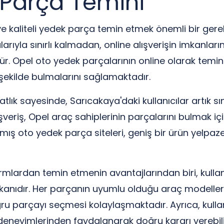
 Parça Temini
e kaliteli yedek parça temin etmek önemli bir gerekl
arıyla sınırlı kalmadan, online alışverişin imkanl
pel oto yedek parçalarının online olarak temin edi
r şekilde bulmalarını sağlamaktadır.
ahatlık sayesinde, Sarıcakaya'daki kullanıcılar artık 
lışveriş, Opel araç sahiplerinin parçalarını bulmak i
ınmış oto yedek parça siteleri, geniş bir ürün yelpaz
mlardan temin etmenin avantajlarından biri, kullanıc
mkanıdır. Her parçanın uyumlu olduğu araç modelleri,
doğru parçayı seçmesi kolaylaşmaktadır. Ayrıca, kull
deneyimlerinden faydalanarak doğru kararı verebilir