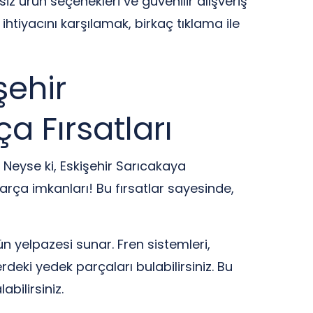
z ürün seçenekleri ve güvenilir alışveriş
htiyacını karşılamak, birkaç tıklama ile
şehir
a Fırsatları
 Neyse ki, Eskişehir Sarıcakaya
arça imkanları! Bu fırsatlar sayesinde,
n yelpazesi sunar. Fren sistemleri,
rdeki yedek parçaları bulabilirsiniz. Bu
abilirsiniz.