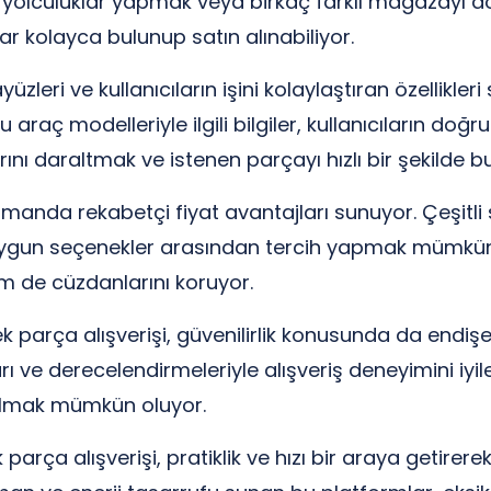
n yolculuklar yapmak veya birkaç farklı mağazayı 
ar kolayca bulunup satın alınabiliyor.
yüzleri ve kullanıcıların işini kolaylaştıran özellikl
araç modelleriyle ilgili bilgiler, kullanıcıların doğ
ını daraltmak ve istenen parçayı hızlı bir şekilde
amanda rekabetçi fiyat avantajları sunuyor. Çeşitli
 uygun seçenekler arasından tercih yapmak mümkün
 de cüzdanlarını koruyor.
ek parça alışverişi, güvenilirlik konusunda da endişele
rı ve derecelendirmeleriyle alışveriş deneyimini iyil
almak mümkün oluyor.
arça alışverişi, pratiklik ve hızı bir araya getirere