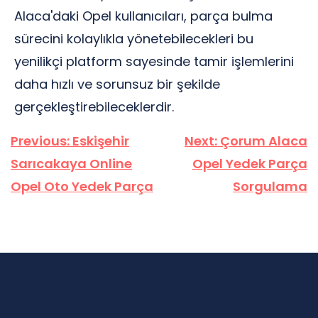
Alaca'daki Opel kullanıcıları, parça bulma
sürecini kolaylıkla yönetebilecekleri bu
yenilikçi platform sayesinde tamir işlemlerini
daha hızlı ve sorunsuz bir şekilde
gerçekleştirebileceklerdir.
Yazı
Previous:
Eskişehir
Next:
Çorum Alaca
gezinmesi
Sarıcakaya Online
Opel Yedek Parça
Opel Oto Yedek Parça
Sorgulama