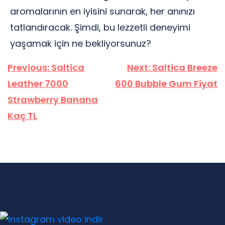
aromalarının en iyisini sunarak, her anınızı
tatlandıracak. Şimdi, bu lezzetli deneyimi
yaşamak için ne bekliyorsunuz?
Yazı
Previous:
Saltica
Next:
Saltica Breeze
gezinmesi
Leather 7000
600 Bubble Gum Fiyat
Strawberry Banana
Kaç TL