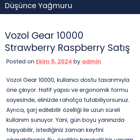
Skip
Düşünce Yağmuru
to
content
Vozol Gear 10000
Strawberry Raspberry Satış
Posted on
Ekim 5, 2024
by
admin
Vozol Gear 10000, kullanıcı dostu tasarımıyla
öne çıkıyor. Hafif yapısı ve ergonomik formu
sayesinde, elinizde rahatça tutabiliyorsunuz.
Ayrıca, şarj edilebilir özelliği ile uzun süreli
kullanım sunuyor. Yani, gün boyu yanınızda
taşıyabilir, istediğiniz zaman keyfini
çıkarabilirsiniz. Bu, özellikle hareketli bir yaşam