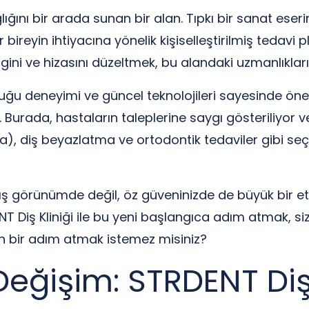
ığını bir arada sunan bir alan. Tıpkı bir sanat eserin
 bireyin ihtiyacına yönelik kişiselleştirilmiş tedavi pl
engini ve hizasını düzeltmek, bu alandaki uzmanlıklar
uğu deneyimi ve güncel teknolojileri sayesinde öne 
. Burada, hastaların taleplerine saygı gösteriliyor v
a), diş beyazlatma ve ortodontik tedaviler gibi se
ış görünümde değil, öz güveninizde de büyük bir etki
NT Diş Kliniği ile bu yeni başlangıca adım atmak, siz
n bir adım atmak istemez misiniz?
eğişim: STRDENT Diş K