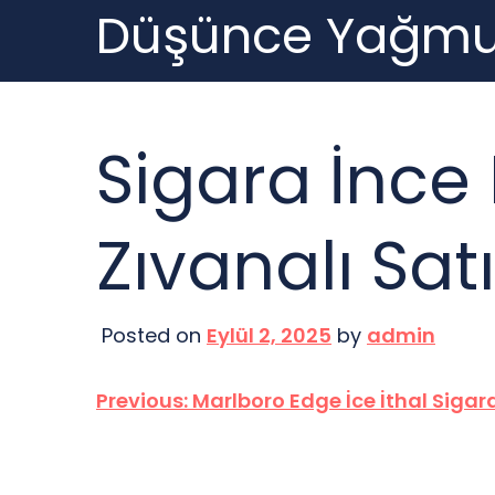
Düşünce Yağmu
Skip
to
content
Sigara İnce
Zıvanalı Satı
Posted on
Eylül 2, 2025
by
admin
Yazı
Previous:
Marlboro Edge İce İthal Sigar
gezinmesi