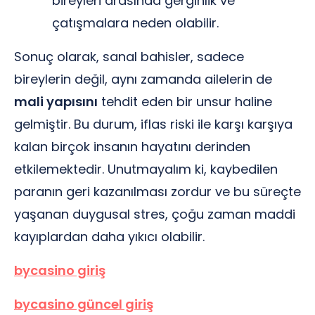
bireyleri arasında gerginlik ve
çatışmalara neden olabilir.
Sonuç olarak, sanal bahisler, sadece
bireylerin değil, aynı zamanda ailelerin de
mali yapısını
tehdit eden bir unsur haline
gelmiştir. Bu durum, iflas riski ile karşı karşıya
kalan birçok insanın hayatını derinden
etkilemektedir. Unutmayalım ki, kaybedilen
paranın geri kazanılması zordur ve bu süreçte
yaşanan duygusal stres, çoğu zaman maddi
kayıplardan daha yıkıcı olabilir.
bycasino giriş
bycasino güncel giriş