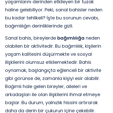
yaşamlarını derinden etkileyen bir tuzak
haline gelebiliyor. Peki, sanal bahisler neden
bu kadar tehlikeli? İşte bu sorunun cevabı,
bağımlılığın derinliklerinde gizli.
Sanal bahis, bireylerde
bağımlılığa
neden
olabilen bir aktivitedir. Bu bağımlılık, kişilerin
yaşam kalitesini düşürmekte ve sosyal
ilişkilerini olumsuz etkilemektedir. Bahis
oynamak, başlangıçta eğlenceli bir aktivite
gibi görünse de, zamanla kişiyi esir alabilir.
Bağımlı hale gelen bireyler, aileleri ve
arkadaşları ile olan ilişkilerini ihmal etmeye
başlar. Bu durum, yalnızlık hissini artırarak
daha da derin bir çukurun içine çekebilir.