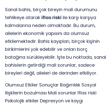
Sanal bahis, birçok bireyin mali durumunu
tehlikeye atarak
iflas riski
ile karşı karşıya
kalmalarına neden olmaktadır. Bu durum,
ailelerin ekonomik yapısını da olumsuz
etkilemektedir. Bahis kayıpları, birçok kişinin
birikimlerini yok edebilir ve onları borç
batağına sürükleyebilir. İşte bu noktada, sanal
bahislerin getirdiği mali sorunlar, sadece
bireyleri değil, aileleri de derinden etkiliyor.
Olumsuz Etkiler Sonuçlar Bağımlılık Sosyal
ilişkilerin bozulması Mali sorunlar İflas riski
Psikolojik etkiler Depresyon ve kaygı