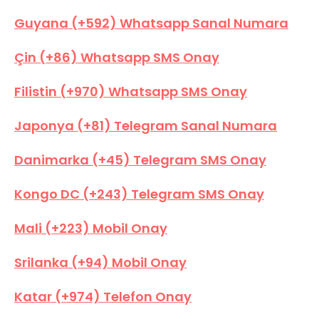
Guyana (+592) Whatsapp Sanal Numara
Çin (+86) Whatsapp SMS Onay
Filistin (+970) Whatsapp SMS Onay
Japonya (+81) Telegram Sanal Numara
Danimarka (+45) Telegram SMS Onay
Kongo DC (+243) Telegram SMS Onay
Mali (+223) Mobil Onay
Srilanka (+94) Mobil Onay
Katar (+974) Telefon Onay