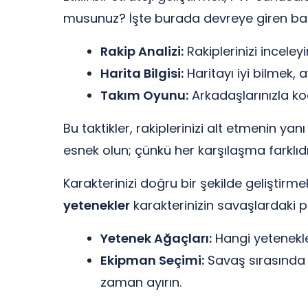
musunuz? İşte burada devreye giren ba
Rakip Analizi:
Rakiplerinizi inceleyi
Harita Bilgisi:
Haritayı iyi bilmek, 
Takım Oyunu:
Arkadaşlarınızla koo
Bu taktikler, rakiplerinizi alt etmenin ya
esnek olun; çünkü her karşılaşma farklıdı
Karakterinizi doğru bir şekilde geliştirm
yetenekler
karakterinizin savaşlardaki p
Yetenek Ağaçları:
Hangi yetenekler
Ekipman Seçimi:
Savaş sırasında 
zaman ayırın.