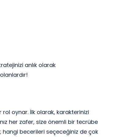
atejinizi anlık olarak
olanlardır!
i
ol oynar. İlk olarak, karakterinizi
ız her zafer, size önemli bir tecrübe
l; hangi becerileri seçeceğiniz de çok