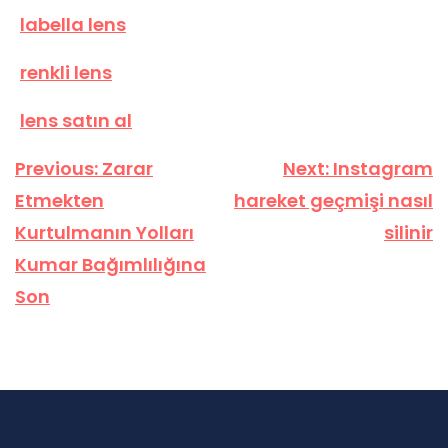
labella lens
renkli lens
lens satın al
Yazı
Previous:
Zarar
Next:
Instagram
gezinmesi
Etmekten
hareket geçmişi nasıl
Kurtulmanın Yolları
silinir
Kumar Bağımlılığına
Son