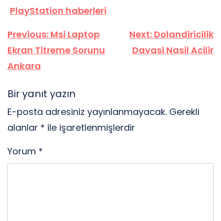
PlayStation haberleri
Yazı
Previous:
Msi Laptop
Next:
Dolandiricilik
gezinmesi
Ekran Titreme Sorunu
Davasi Nasil Acilir
Ankara
Bir yanıt yazın
E-posta adresiniz yayınlanmayacak.
Gerekli
alanlar
*
ile işaretlenmişlerdir
Yorum
*