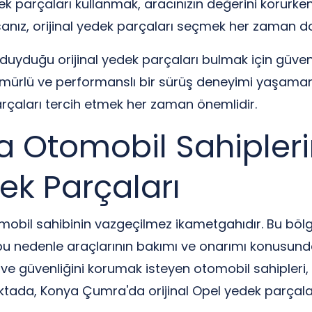
dek parçaları kullanmak, aracınızın değerini korurk
orsanız, orijinal yedek parçaları seçmek her zaman do
yduğu orijinal yedek parçaları bulmak için güvenilir 
ömürlü ve performanslı bir sürüş deneyimi yaşamanı
 parçaları tercih etmek her zaman önemlidir.
Otomobil Sahiplerin
ek Parçaları
omobil sahibinin vazgeçilmez ikametgahıdır. Bu böl
 bu nedenle araçlarının bakımı ve onarımı konusunda
nı ve güvenliğini korumak isteyen otomobil sahipler
tada, Konya Çumra'da orijinal Opel yedek parçaları