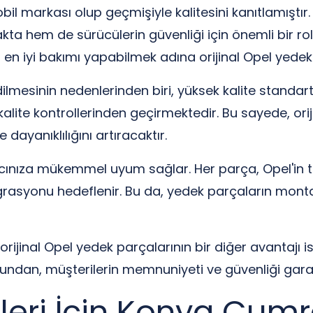
l markası olup geçmişiyle kalitesini kanıtlamıştır.
ta hem de sürücülerin güvenliği için önemli bir r
en iyi bakımı yapabilmek adına orijinal Opel yedek 
dilmesinin nedenlerinden biri, yüksek kalite standart
ı kalite kontrollerinden geçirmektedir. Bu sayede, orij
dayanıklılığını artıracaktır.
racınıza mükemmel uyum sağlar. Her parça, Opel'in 
grasyonu hedeflenir. Bu da, yedek parçaların montaj
ijinal Opel yedek parçalarının bir diğer avantajı ise
ndan, müşterilerin memnuniyeti ve güvenliği garant
eri İçin Konya Çumra