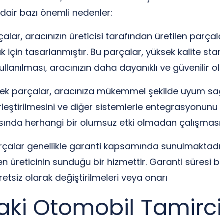
dair bazı önemli nedenler:
rçalar, aracınızın üreticisi tarafından üretilen parç
 için tasarlanmıştır. Bu parçalar, yüksek kalite s
ullanılması, aracınızın daha dayanıklı ve güvenilir o
ek parçalar, aracınıza mükemmel şekilde uyum sağl
erleştirilmesini ve diğer sistemlerle entegrasyonun
nsında herhangi bir olumsuz etki olmadan çalışması
çalar genellikle garanti kapsamında sunulmaktadır.
ren üreticinin sunduğu bir hizmettir. Garanti süre
tsiz olarak değiştirilmeleri veya onarı
i Otomobil Tamircile