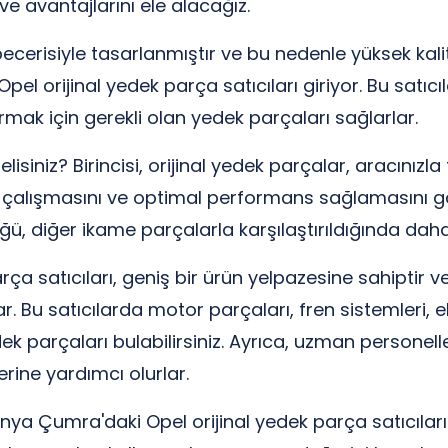
ve avantajlarını ele alacağız.
cerisiyle tasarlanmıştır ve bu nedenle yüksek kalit
orijinal yedek parça satıcıları giriyor. Bu satıcılar
ak için gerekli olan yedek parçaları sağlarlar.
isiniz? Birincisi, orijinal yedek parçalar, aracınız
de çalışmasını ve optimal performans sağlamasını gar
ğü, diğer ikame parçalarla karşılaştırıldığında daha
a satıcıları, geniş bir ürün yelpazesine sahiptir ve
. Bu satıcılarda motor parçaları, fren sistemleri, 
yedek parçaları bulabilirsiniz. Ayrıca, uzman person
rine yardımcı olurlar.
nya Çumra'daki Opel orijinal yedek parça satıcıların