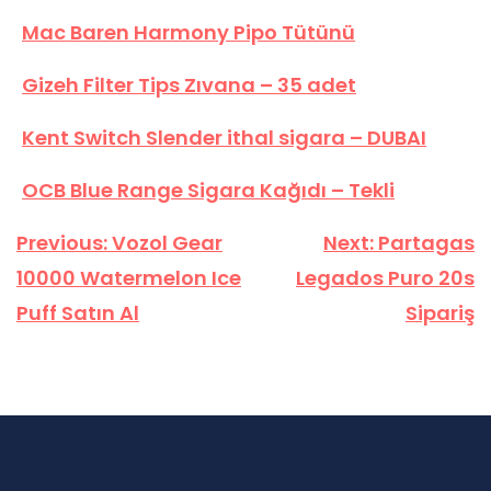
Mac Baren Harmony Pipo Tütünü
Gizeh Filter Tips Zıvana – 35 adet
Kent Switch Slender ithal sigara – DUBAI
OCB Blue Range Sigara Kağıdı – Tekli
Yazı
Previous:
Vozol Gear
Next:
Partagas
gezinmesi
10000 Watermelon Ice
Legados Puro 20s
Puff Satın Al
Sipariş