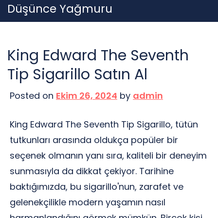
Skip
Düşünce Yağmuru
to
content
King Edward The Seventh
Tip Sigarillo Satın Al
Posted on
Ekim 26, 2024
by
admin
King Edward The Seventh Tip Sigarillo, tütün
tutkunları arasında oldukça popüler bir
seçenek olmanın yanı sıra, kaliteli bir deneyim
sunmasıyla da dikkat çekiyor. Tarihine
baktığımızda, bu sigarillo'nun, zarafet ve
gelenekçilikle modern yaşamın nasıl
harmanlandığını görmek mümkün. Birçok kişi