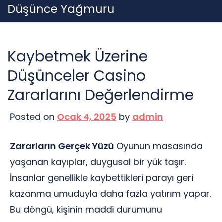
Skip
Düşünce Yağmuru
to
content
Kaybetmek Üzerine
Düşünceler Casino
Zararlarını Değerlendirme
Posted on
Ocak 4, 2025
by
admin
Zararların Gerçek Yüzü
Oyunun masasında
yaşanan kayıplar, duygusal bir yük taşır.
İnsanlar genellikle kaybettikleri parayı geri
kazanma umuduyla daha fazla yatırım yapar.
Bu döngü, kişinin maddi durumunu