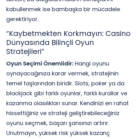
kabullenmek ise bambaşka bir mücadele
gerektiriyor.
“Kaybetmekten Korkmayın: Casino
Dünyasında Bilinçli Oyun
Stratejileri”
Oyun Seçimi Önemlidir:
Hangi oyunu
oynayacağınıza karar vermek, stratejinin
temel taşlarından biridir. Slots, poker ya da
blackjack gibi farklı oyunlar, farklı kurallar ve
kazanma olasılıkları sunar. Kendinizi en rahat
hissettiğiniz ve strateji geliştirebileceğiniz
oyunu seçmek, başarı şansınızı artırır.
Unutmayın, yüksek risk yüksek kazanç