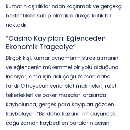
kumarın aşırılıklarından kaçınmak ve gerçekçi
beklentilere sahip olmak oldukça kritik bir
noktadır.
“Casino Kayıpları: Eğlenceden
Ekonomik Tragediye”
Birçok kişi, kumar oynamanın stres atmanın
ve eğlencenin mükemmel bir yolu olduğuna
inanıyor, ama işin aslı çoğu zaman daha
farklı. O heyecan verici slot makineleri, rulet
tekerlekleri ve poker masaları arasında
kaybolunca, gerçek para kayıpları gözden
kayboluyor. “Bir daha kazanırım” düşüncesi,
çoğu zaman kaybedilen paraların acısını