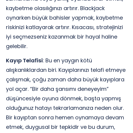
kaybetme olasılığınızı artırır. Blackjack
oynarken büyük bahisler yapmak, kaybetme
riskinizi katlayarak artırır. Kısacası, stratejinizi
iyi seçmezseniz kazanmak bir hayal haline
gelebilir.
Kayıp Telafisi
: Bu en yaygın kötü
alışkanlıklardan biri. Kayıplarınızı telafi etmeye
çalışmak, çoğu zaman daha büyük kayıplara
yol açar. “Bir daha şansımı deneyeyim”
düşüncesiyle oyuna dönmek, başta yapmış
olduğunuz hatayı tekrarlamanıza neden olur.
Bir kayıptan sonra hemen oynamaya devam
etmek, duygusal bir tepkidir ve bu durum,