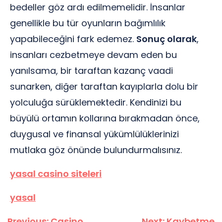
bedeller göz ardı edilmemelidir. İnsanlar
genellikle bu tür oyunların bağımlılık
yapabileceğini fark edemez.
Sonuç olarak
,
insanları cezbetmeye devam eden bu
yanılsama, bir taraftan kazanç vaadi
sunarken, diğer taraftan kayıplarla dolu bir
yolculuğa sürüklemektedir. Kendinizi bu
büyülü ortamın kollarına bırakmadan önce,
duygusal ve finansal yükümlülüklerinizi
mutlaka göz önünde bulundurmalısınız.
yasal casino siteleri
yasal
Yazı
Previous:
Casino
Next:
Kaybetme