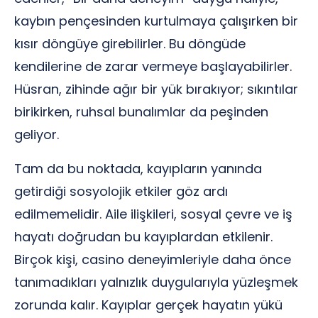
kaybın pençesinden kurtulmaya çalışırken bir
kısır döngüye girebilirler. Bu döngüde
kendilerine de zarar vermeye başlayabilirler.
Hüsran, zihinde ağır bir yük bırakıyor; sıkıntılar
birikirken, ruhsal bunalımlar da peşinden
geliyor.
Tam da bu noktada, kayıpların yanında
getirdiği sosyolojik etkiler göz ardı
edilmemelidir. Aile ilişkileri, sosyal çevre ve iş
hayatı doğrudan bu kayıplardan etkilenir.
Birçok kişi, casino deneyimleriyle daha önce
tanımadıkları yalnızlık duygularıyla yüzleşmek
zorunda kalır. Kayıplar gerçek hayatın yükü