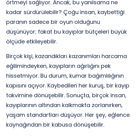
örtmeyi sağlıyor. Ancak, bu yanılsama ne
kadar sürdürülebilir? Çoğu insan, kaybettiği
paranın sadece bir oyun olduğunu
düşünüyor; fakat bu kayıplar bütçeleri büyük
ölçüde etkileyebilir.
Birçok kişi, kazandıkları kazanımları harcama
eğilimindeyken, kayıpların ağırlığını pek
hissetmiyor. Bu durum, kumar bağımlılığının
kapısını açıyor. Kaybedilen her kuruş, bir kayıp
takvimine dönüşebilir. Sonuçta, birçok insan,
kayıplarının altından kalkmakta zorlanırken,
yaşam standartları düşüyor. Her şey, eğlence
kaynağından bir kabusa dönüşebilir.