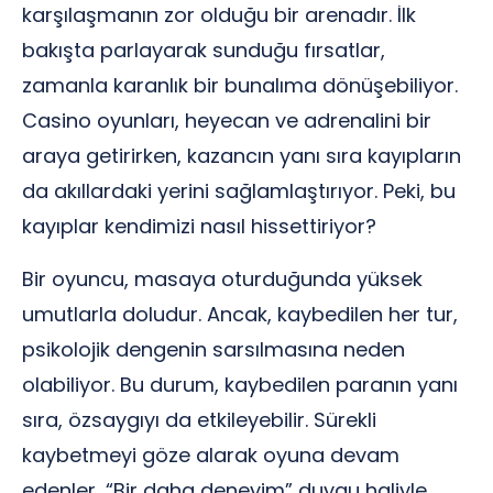
karşılaşmanın zor olduğu bir arenadır. İlk
bakışta parlayarak sunduğu fırsatlar,
zamanla karanlık bir bunalıma dönüşebiliyor.
Casino oyunları, heyecan ve adrenalini bir
araya getirirken, kazancın yanı sıra kayıpların
da akıllardaki yerini sağlamlaştırıyor. Peki, bu
kayıplar kendimizi nasıl hissettiriyor?
Bir oyuncu, masaya oturduğunda yüksek
umutlarla doludur. Ancak, kaybedilen her tur,
psikolojik dengenin sarsılmasına neden
olabiliyor. Bu durum, kaybedilen paranın yanı
sıra, özsaygıyı da etkileyebilir. Sürekli
kaybetmeyi göze alarak oyuna devam
edenler, “Bir daha deneyim” duygu haliyle,