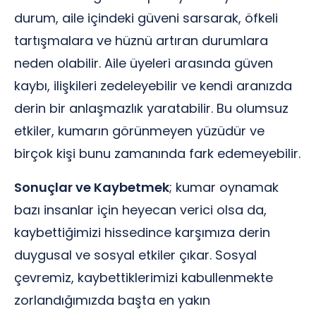
durum, aile içindeki güveni sarsarak, öfkeli
tartışmalara ve hüznü artıran durumlara
neden olabilir. Aile üyeleri arasında güven
kaybı, ilişkileri zedeleyebilir ve kendi aranızda
derin bir anlaşmazlık yaratabilir. Bu olumsuz
etkiler, kumarın görünmeyen yüzüdür ve
birçok kişi bunu zamanında fark edemeyebilir.
Sonuçlar ve Kaybetmek
; kumar oynamak
bazı insanlar için heyecan verici olsa da,
kaybettiğimizi hissedince karşımıza derin
duygusal ve sosyal etkiler çıkar. Sosyal
çevremiz, kaybettiklerimizi kabullenmekte
zorlandığımızda başta en yakın