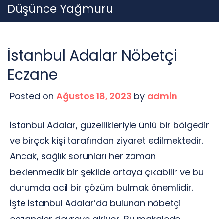
Skip
Düşünce Yağmuru
to
content
İstanbul Adalar Nöbetçi
Eczane
Posted on
Ağustos 18, 2023
by
admin
İstanbul Adalar, güzellikleriyle ünlü bir bölgedir
ve birçok kişi tarafından ziyaret edilmektedir.
Ancak, sağlık sorunları her zaman
beklenmedik bir şekilde ortaya çıkabilir ve bu
durumda acil bir çözüm bulmak önemlidir.
İşte İstanbul Adalar’da bulunan nöbetçi
eczaneler devreye giriyor. Bu makalede,