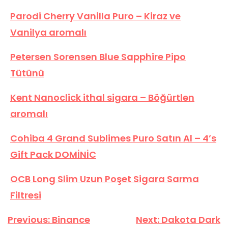
Parodi Cherry Vanilla Puro – Kiraz ve
Vanilya aromalı
Petersen Sorensen Blue Sapphire Pipo
Tütünü
Kent Nanoclick ithal sigara – Böğürtlen
aromalı
Cohiba 4 Grand Sublimes Puro Satın Al – 4’s
Gift Pack DOMİNİC
OCB Long Slim Uzun Poşet Sigara Sarma
Filtresi
Yazı
Previous:
Binance
Next:
Dakota Dark