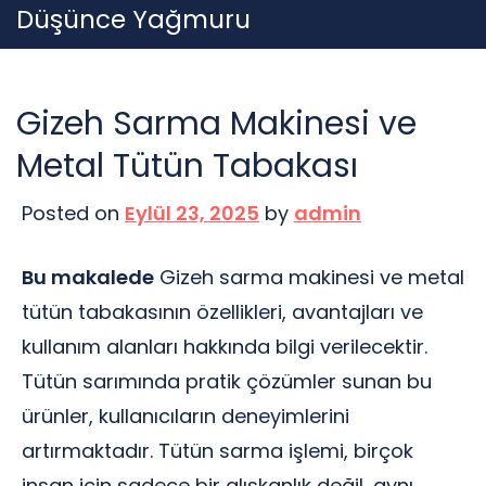
Skip
Düşünce Yağmuru
to
content
Gizeh Sarma Makinesi ve
Metal Tütün Tabakası
Posted on
Eylül 23, 2025
by
admin
Bu makalede
Gizeh sarma makinesi ve metal
tütün tabakasının özellikleri, avantajları ve
kullanım alanları hakkında bilgi verilecektir.
Tütün sarımında pratik çözümler sunan bu
ürünler, kullanıcıların deneyimlerini
artırmaktadır. Tütün sarma işlemi, birçok
insan için sadece bir alışkanlık değil, aynı