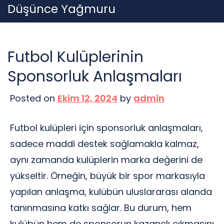
Skip
Düşünce Yağmuru
to
content
Futbol Kulüplerinin
Sponsorluk Anlaşmaları
Posted on
Ekim 12, 2024
by
admin
Futbol kulüpleri için sponsorluk anlaşmaları,
sadece maddi destek sağlamakla kalmaz,
aynı zamanda kulüplerin marka değerini de
yükseltir. Örneğin, büyük bir spor markasıyla
yapılan anlaşma, kulübün uluslararası alanda
tanınmasına katkı sağlar. Bu durum, hem
kulübün hem de sponsorun kazançlı çıkmasını