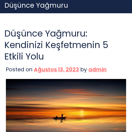
Skip
Düşünce Yağmuru
to
content
Düşünce Yağmuru:
Kendinizi Keşfetmenin 5
Etkili Yolu
Posted on
Ağustos 13, 2023
by
admin