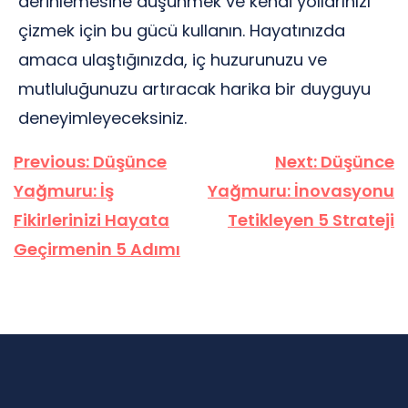
derinlemesine düşünmek ve kendi yollarınızı
çizmek için bu gücü kullanın. Hayatınızda
amaca ulaştığınızda, iç huzurunuzu ve
mutluluğunuzu artıracak harika bir duyguyu
deneyimleyeceksiniz.
Yazı
Previous:
Düşünce
Next:
Düşünce
gezinmesi
Yağmuru: İş
Yağmuru: İnovasyonu
Fikirlerinizi Hayata
Tetikleyen 5 Strateji
Geçirmenin 5 Adımı