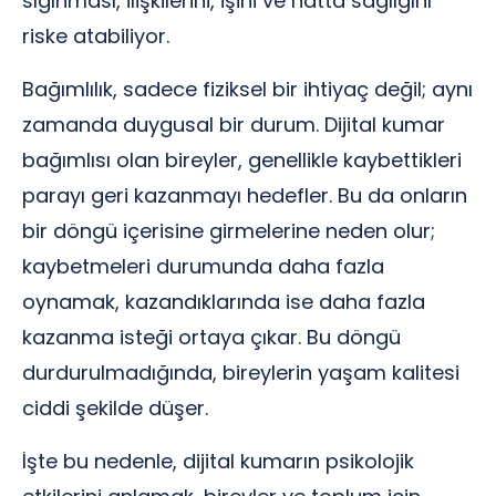
sığınması, ilişkilerini, işini ve hatta sağlığını
riske atabiliyor.
Bağımlılık, sadece fiziksel bir ihtiyaç değil; aynı
zamanda duygusal bir durum. Dijital kumar
bağımlısı olan bireyler, genellikle kaybettikleri
parayı geri kazanmayı hedefler. Bu da onların
bir döngü içerisine girmelerine neden olur;
kaybetmeleri durumunda daha fazla
oynamak, kazandıklarında ise daha fazla
kazanma isteği ortaya çıkar. Bu döngü
durdurulmadığında, bireylerin yaşam kalitesi
ciddi şekilde düşer.
İşte bu nedenle, dijital kumarın psikolojik