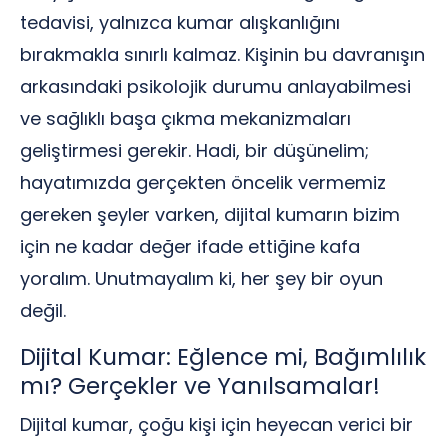
tedavisi, yalnızca kumar alışkanlığını
bırakmakla sınırlı kalmaz. Kişinin bu davranışın
arkasındaki psikolojik durumu anlayabilmesi
ve sağlıklı başa çıkma mekanizmaları
geliştirmesi gerekir. Hadi, bir düşünelim;
hayatımızda gerçekten öncelik vermemiz
gereken şeyler varken, dijital kumarın bizim
için ne kadar değer ifade ettiğine kafa
yoralım. Unutmayalım ki, her şey bir oyun
değil.
Dijital Kumar: Eğlence mi, Bağımlılık
mı? Gerçekler ve Yanılsamalar!
Dijital kumar, çoğu kişi için heyecan verici bir