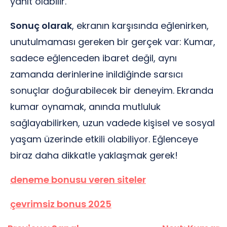
yanıt olabilir.
Sonuç olarak
, ekranın karşısında eğlenirken,
unutulmaması gereken bir gerçek var: Kumar,
sadece eğlenceden ibaret değil, aynı
zamanda derinlerine inildiğinde sarsıcı
sonuçlar doğurabilecek bir deneyim. Ekranda
kumar oynamak, anında mutluluk
sağlayabilirken, uzun vadede kişisel ve sosyal
yaşam üzerinde etkili olabiliyor. Eğlenceye
biraz daha dikkatle yaklaşmak gerek!
deneme bonusu veren siteler
çevrimsiz bonus 2025