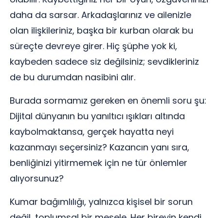
daha da sarsar. Arkadaşlarınız ve ailenizle
olan ilişkileriniz, başka bir kurban olarak bu
süreçte devreye girer. Hiç şüphe yok ki,
kaybeden sadece siz değilsiniz; sevdikleriniz
de bu durumdan nasibini alır.
Burada sormamız gereken en önemli soru şu:
Dijital dünyanın bu yanıltıcı ışıkları altında
kaybolmaktansa, gerçek hayatta neyi
kazanmayı seçersiniz? Kazancın yanı sıra,
benliğinizi yitirmemek için ne tür önlemler
alıyorsunuz?
Kumar bağımlılığı, yalnızca kişisel bir sorun
değil, toplumsal bir mesele. Her bireyin kendi