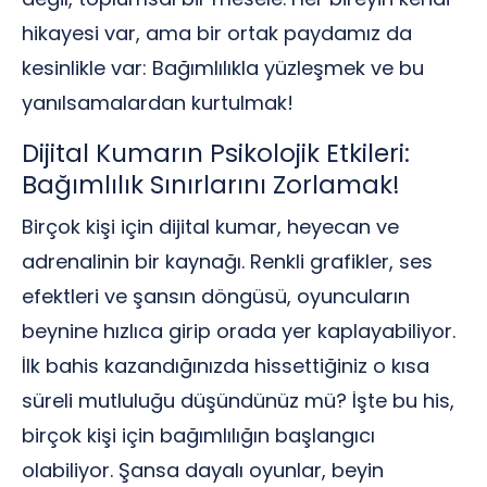
hikayesi var, ama bir ortak paydamız da
kesinlikle var: Bağımlılıkla yüzleşmek ve bu
yanılsamalardan kurtulmak!
Dijital Kumarın Psikolojik Etkileri:
Bağımlılık Sınırlarını Zorlamak!
Birçok kişi için dijital kumar, heyecan ve
adrenalinin bir kaynağı. Renkli grafikler, ses
efektleri ve şansın döngüsü, oyuncuların
beynine hızlıca girip orada yer kaplayabiliyor.
İlk bahis kazandığınızda hissettiğiniz o kısa
süreli mutluluğu düşündünüz mü? İşte bu his,
birçok kişi için bağımlılığın başlangıcı
olabiliyor. Şansa dayalı oyunlar, beyin