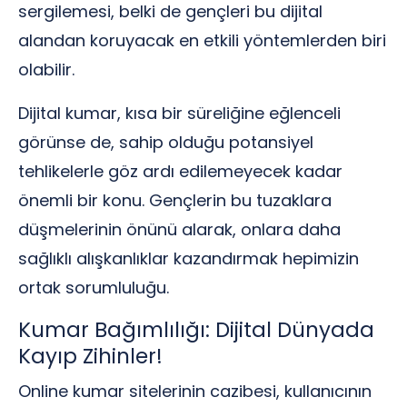
sergilemesi, belki de gençleri bu dijital
alandan koruyacak en etkili yöntemlerden biri
olabilir.
Dijital kumar, kısa bir süreliğine eğlenceli
görünse de, sahip olduğu potansiyel
tehlikelerle göz ardı edilemeyecek kadar
önemli bir konu. Gençlerin bu tuzaklara
düşmelerinin önünü alarak, onlara daha
sağlıklı alışkanlıklar kazandırmak hepimizin
ortak sorumluluğu.
Kumar Bağımlılığı: Dijital Dünyada
Kayıp Zihinler!
Online kumar sitelerinin cazibesi, kullanıcının