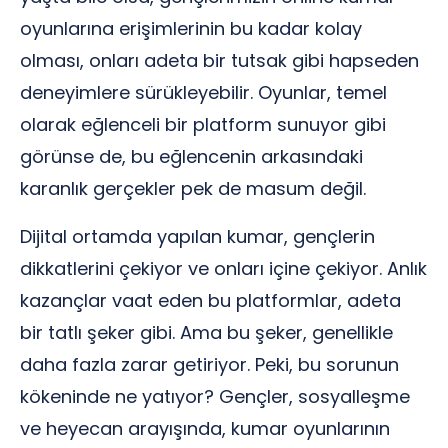
oyunlarına erişimlerinin bu kadar kolay
olması, onları adeta bir tutsak gibi hapseden
deneyimlere sürükleyebilir. Oyunlar, temel
olarak eğlenceli bir platform sunuyor gibi
görünse de, bu eğlencenin arkasındaki
karanlık gerçekler pek de masum değil.
Dijital ortamda yapılan kumar, gençlerin
dikkatlerini çekiyor ve onları içine çekiyor. Anlık
kazançlar vaat eden bu platformlar, adeta
bir tatlı şeker gibi. Ama bu şeker, genellikle
daha fazla zarar getiriyor. Peki, bu sorunun
kökeninde ne yatıyor? Gençler, sosyalleşme
ve heyecan arayışında, kumar oyunlarının