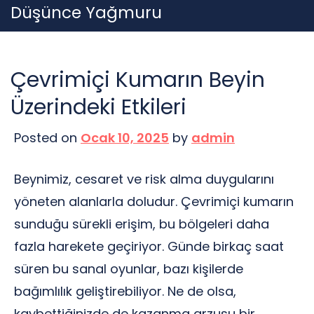
Skip
Düşünce Yağmuru
to
content
Çevrimiçi Kumarın Beyin
Üzerindeki Etkileri
Posted on
Ocak 10, 2025
by
admin
Beynimiz, cesaret ve risk alma duygularını
yöneten alanlarla doludur. Çevrimiçi kumarın
sunduğu sürekli erişim, bu bölgeleri daha
fazla harekete geçiriyor. Günde birkaç saat
süren bu sanal oyunlar, bazı kişilerde
bağımlılık geliştirebiliyor. Ne de olsa,
kaybettiğinizde de kazanma arzusu bir