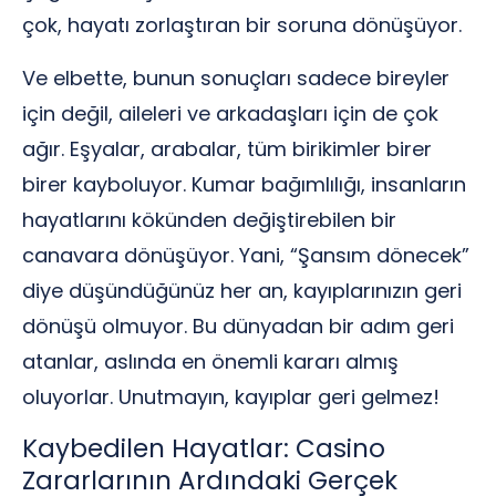
çok, hayatı zorlaştıran bir soruna dönüşüyor.
Ve elbette, bunun sonuçları sadece bireyler
için değil, aileleri ve arkadaşları için de çok
ağır. Eşyalar, arabalar, tüm birikimler birer
birer kayboluyor. Kumar bağımlılığı, insanların
hayatlarını kökünden değiştirebilen bir
canavara dönüşüyor. Yani, “Şansım dönecek”
diye düşündüğünüz her an, kayıplarınızın geri
dönüşü olmuyor. Bu dünyadan bir adım geri
atanlar, aslında en önemli kararı almış
oluyorlar. Unutmayın, kayıplar geri gelmez!
Kaybedilen Hayatlar: Casino
Zararlarının Ardındaki Gerçek