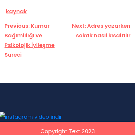
kaynak
Yazı
Previous:
Kumar
Next:
Adres yazarken
gezinmesi
Bağımlılığı ve
sokak nasıl kısaltılır
Psikolojik İyileşme
Süreci
Copyright Text 2023