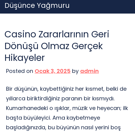
Skip
Düşünce Yağmuru
to
content
Casino Zararlarının Geri
Dönüşü Olmaz Gerçek
Hikayeler
Posted on
Ocak 3, 2025
by
admin
Bir düşünün, kaybettiğiniz her kısmet, belki de
yıllarca biriktirdiğiniz paranın bir kısmıydı.
Kumarhanedeki o ışıklar, müzik ve heyecan; ilk
başta büyüleyici. Ama kaybetmeye
başladığınızda, bu büyünün nasıl yerini boş