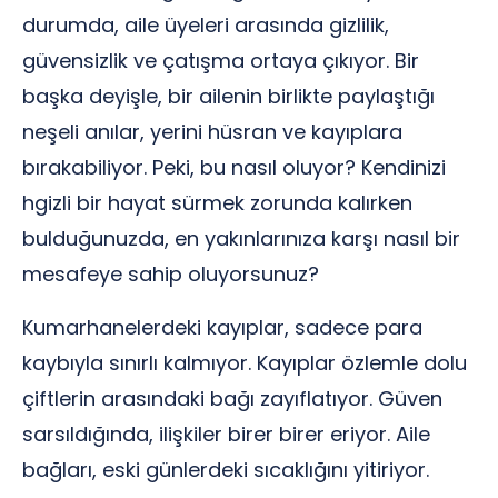
durumda, aile üyeleri arasında gizlilik,
güvensizlik ve çatışma ortaya çıkıyor. Bir
başka deyişle, bir ailenin birlikte paylaştığı
neşeli anılar, yerini hüsran ve kayıplara
bırakabiliyor. Peki, bu nasıl oluyor? Kendinizi
hgizli bir hayat sürmek zorunda kalırken
bulduğunuzda, en yakınlarınıza karşı nasıl bir
mesafeye sahip oluyorsunuz?
Kumarhanelerdeki kayıplar, sadece para
kaybıyla sınırlı kalmıyor. Kayıplar özlemle dolu
çiftlerin arasındaki bağı zayıflatıyor. Güven
sarsıldığında, ilişkiler birer birer eriyor. Aile
bağları, eski günlerdeki sıcaklığını yitiriyor.