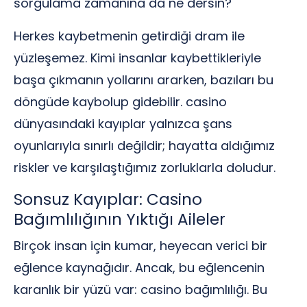
sorgulama zamanına da ne dersin?
Herkes kaybetmenin getirdiği dram ile
yüzleşemez. Kimi insanlar kaybettikleriyle
başa çıkmanın yollarını ararken, bazıları bu
döngüde kaybolup gidebilir. casino
dünyasındaki kayıplar yalnızca şans
oyunlarıyla sınırlı değildir; hayatta aldığımız
riskler ve karşılaştığımız zorluklarla doludur.
Sonsuz Kayıplar: Casino
Bağımlılığının Yıktığı Aileler
Birçok insan için kumar, heyecan verici bir
eğlence kaynağıdır. Ancak, bu eğlencenin
karanlık bir yüzü var: casino bağımlılığı. Bu