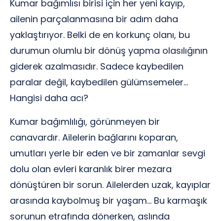
Kumar bağımlısı birisi için her yeni kayıp,
ailenin parçalanmasına bir adım daha
yaklaştırıyor. Belki de en korkunç olanı, bu
durumun olumlu bir dönüş yapma olasılığının
giderek azalmasıdır. Sadece kaybedilen
paralar değil, kaybedilen gülümsemeler…
Hangisi daha acı?
Kumar bağımlılığı, görünmeyen bir
canavardır. Ailelerin bağlarını koparan,
umutları yerle bir eden ve bir zamanlar sevgi
dolu olan evleri karanlık birer mezara
dönüştüren bir sorun. Ailelerden uzak, kayıplar
arasında kaybolmuş bir yaşam… Bu karmaşık
sorunun etrafında dönerken, aslında