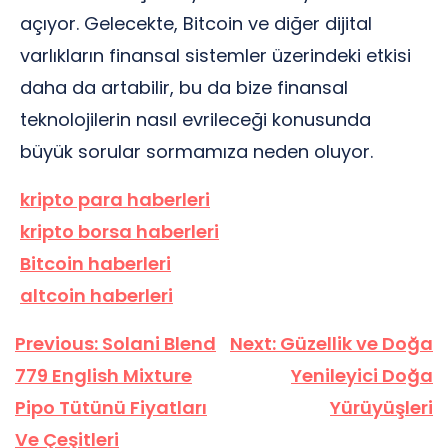
açıyor. Gelecekte, Bitcoin ve diğer dijital
varlıkların finansal sistemler üzerindeki etkisi
daha da artabilir, bu da bize finansal
teknolojilerin nasıl evrileceği konusunda
büyük sorular sormamıza neden oluyor.
kripto para haberleri
kripto borsa haberleri
Bitcoin haberleri
altcoin haberleri
Yazı
Previous:
Solani Blend
Next:
Güzellik ve Doğa
gezinmesi
779 English Mixture
Yenileyici Doğa
Pipo Tütünü Fiyatları
Yürüyüşleri
Ve Çeşitleri