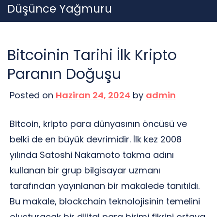
Skip
Düşünce Yağmuru
to
content
Bitcoinin Tarihi İlk Kripto
Paranın Doğuşu
Posted on
Haziran 24, 2024
by
admin
Bitcoin, kripto para dünyasının öncüsü ve
belki de en büyük devrimidir. İlk kez 2008
yılında Satoshi Nakamoto takma adını
kullanan bir grup bilgisayar uzmanı
tarafından yayınlanan bir makalede tanıtıldı.
Bu makale, blockchain teknolojisinin temelini
oluşturacak bir dijital para birimi fikrini ortaya