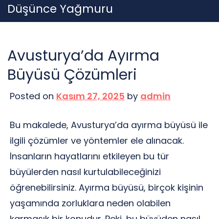
Skip
Düşünce Yağmuru
to
content
Avusturya’da Ayırma
Büyüsü Çözümleri
Posted on
Kasım 27, 2025
by
admin
Bu makalede, Avusturya’da ayırma büyüsü ile
ilgili çözümler ve yöntemler ele alınacak.
İnsanların hayatlarını etkileyen bu tür
büyülerden nasıl kurtulabileceğinizi
öğrenebilirsiniz. Ayırma büyüsü, birçok kişinin
yaşamında zorluklara neden olabilen
karmaşık bir konudur. Peki, bu büyüden nasıl