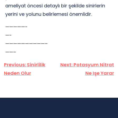
ameliyat öncesi detaylı bir şekilde sinirlerin
yerini ve yolunu belirlemesi önemlidir.
—————-
—-
——————————–
——–
Yazı
Previous:
Sinirlilik
Next:
Potasyum Nitrat
gezinmesi
Neden Olur
Ne Işe Yarar